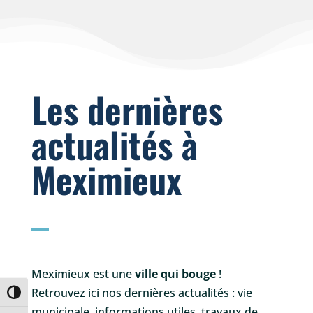
Les dernières
actualités à
Meximieux
Meximieux est une
ville qui bouge
!
Retrouvez ici nos dernières actualités : vie
Passer en contraste élevé
municipale, informations utiles, travaux de