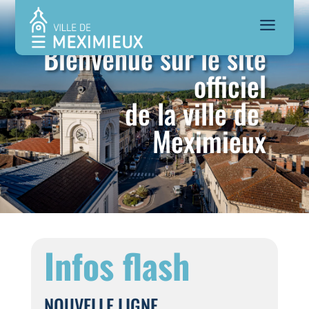
a
Bienvenue sur le site
officiel
de la ville de
Meximieux
Infos flash
NOUVELLE LIGNE