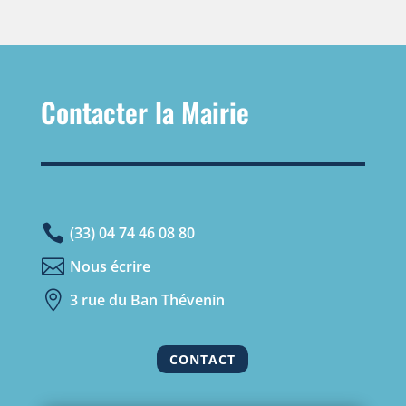
Contacter la Mairie

(33) 04 74 46 08 80

Nous écrire

3 rue du Ban Thévenin
CONTACT