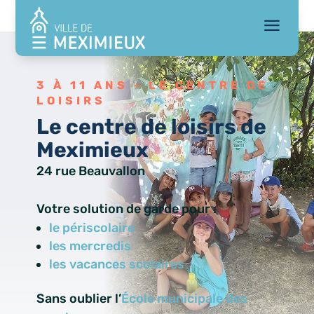
a
3 À 11 ANS - LE CENTRE DE
LOISIRS
Le centre de loisirs de
Meximieux
24 rue Beauvallon
Votre solution de garde pour :
le périscolaire
les mercredis
les vacances scolaires
Sans oublier l’
École municipale des