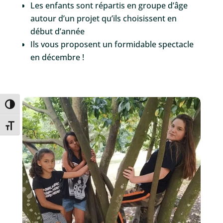
Les enfants sont répartis en groupe d’âge
autour d’un projet qu’ils choisissent en
début d’année
Ils vous proposent un formidable spectacle
en décembre !
Passer en contraste élevé
Changer la taille de la police