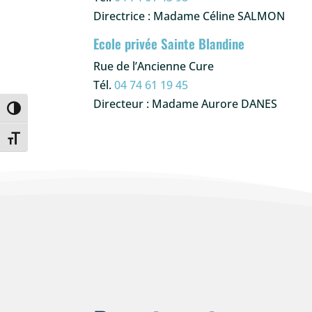
Directrice : Madame Céline SALMON
Ecole privée Sainte Blandine
Rue de l’Ancienne Cure
Tél.
04 74 61 19 45
Directeur : Madame Aurore DANES
Passer en contraste élevé
Changer la taille de la police