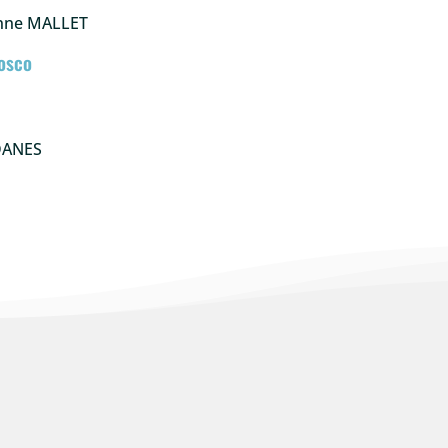
inne MALLET
Bosco
DANES