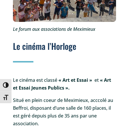
Le forum aux associations de Meximieux
Le cinéma l’Horloge
Le cinéma est classé
« Art et Essai »
et
« Art
Passer en contraste élevé
et Essai Jeunes Publics ».
Changer la taille de la police
Situé en plein coeur de Meximieux, acccolé au
Beffroi, disposant d’une salle de 160 places, il
est géré depuis plus de 35 ans par une
association.