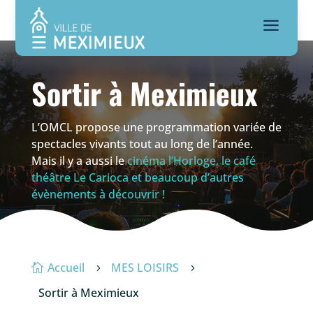
a
Sortir à Meximieux
L’OMCL propose une programmation variée de
spectacles vivants tout au long de l’année.
Mais il y a aussi le
cinéma l’Horloge, le café
théâtre Le Carioca et beaucoup d’autres
évènements à découvrir !
Accueil
MES LOISIRS

5
5
Sortir à Meximieux