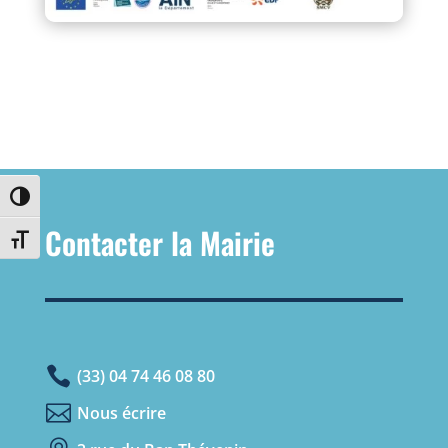
Passer en contraste élevé
Contacter la Mairie
Changer la taille de la police

(33) 04 74 46 08 80

Nous écrire