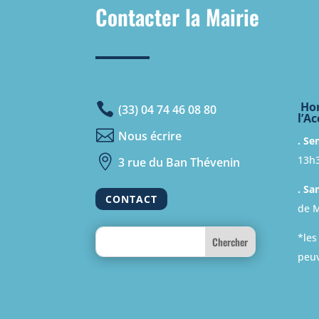
Contacter la Mairie
Hor

(33) 04 74 46 08 80
l’Ac

Nous écrire
. Se
13h

3 rue du Ban Thévenin
. Sa
CONTACT
de M
Search
*les
peuv