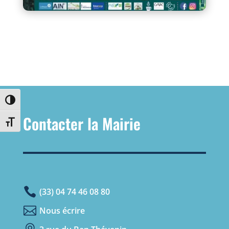
Passer en contraste élevé
Contacter la Mairie
Changer la taille de la police

(33) 04 74 46 08 80

Nous écrire