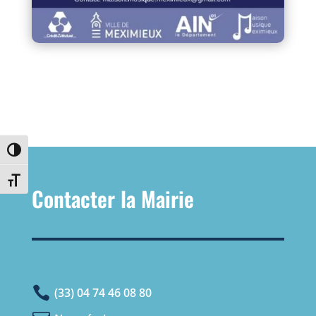
Passer en contraste élevé
Changer la taille de la police
Contacter la Mairie

(33) 04 74 46 08 80