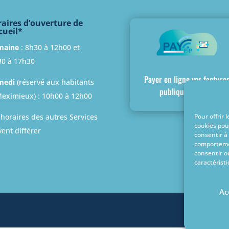
aires d’ouverture de
cueil*
maine
: 8h30 à 12h00 et
30 à 17h30
Payer en ligne vos facture
medi
(réservé aux habitants
publiques locales
eximieux) : 10h00 à 12h00
Pour offrir 
 horaires des autres Services
cookies pou
ent différer
consentir à
comportemen
consentir o
caractéristi
Ac