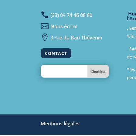
Hor

(33) 04 74 46 08 80
l’Ac

Nous écrire
. Se
13h

3 rue du Ban Thévenin
. Sa
CONTACT
de M
Search
*les
peuv
Mentions légales