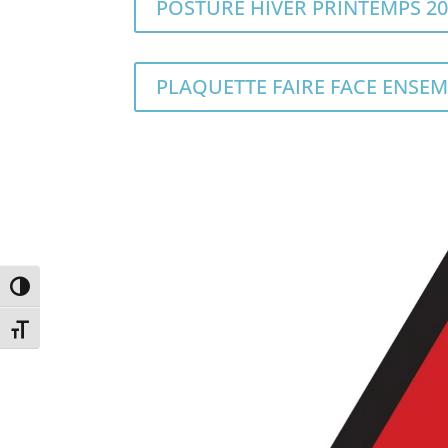
POSTURE HIVER PRINTEMPS 20
PLAQUETTE FAIRE FACE ENSEMB
Passer en contraste élevé
Changer la taille de la police