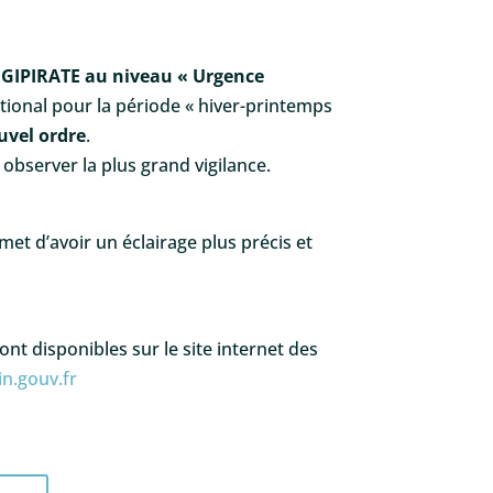
VIGIPIRATE au niveau « Urgence
ational pour la période « hiver-printemps
ouvel ordre
.
 observer la plus grand vigilance.
met d
’
avoir un
é
clairage plus précis et
nt disponibles sur le site internet des
in.gouv.fr