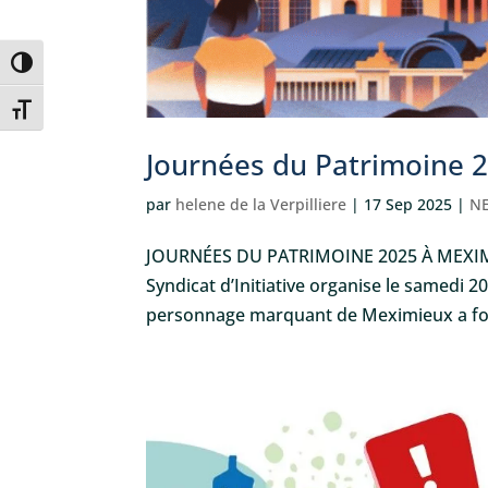
Passer en contraste élevé
Changer la taille de la police
Journées du Patrimoine 
par
helene de la Verpilliere
|
17 Sep 2025
|
NE
JOURNÉES DU PATRIMOINE 2025 À MEXIM
Syndicat d’Initiative organise le samedi 20
personnage marquant de Meximieux a fond