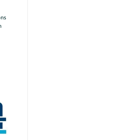
ons
n