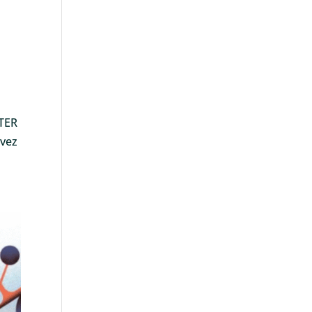
 TER
uvez